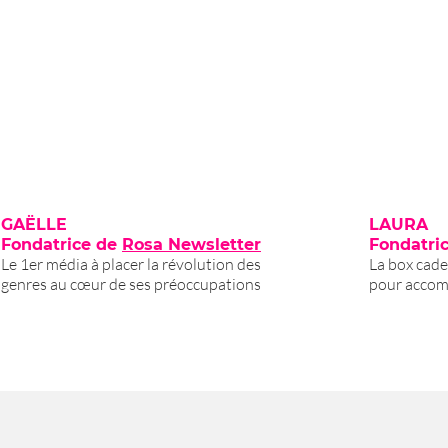
GAËLLE
LAURA
Fondatrice de
Rosa Newsletter
Fondatri
Le 1er média à placer la révolution des
La box cade
genres au cœur de ses préoccupations
pour accom